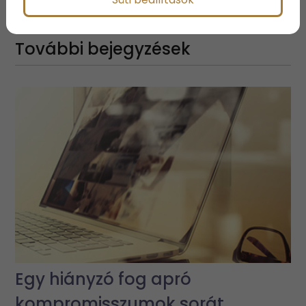
További bejegyzések
Egy hiányzó fog apró
kompromisszumok sorát