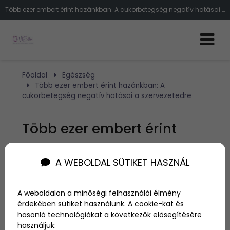
Több ezer embert érint hazánkban: A cukorbetegség negatív hatásai a szervezetedre
Főoldal
Egészség
Több ezer embert érint hazánkban: A
cukorbetegség negatív hatásai a szervezetedre
Több ezer embert érint
hazánkban: A
A WEBOLDAL SÜTIKET HASZNÁL
cukorbetegség negatív
hatásai a szervezetedre
A weboldalon a minőségi felhasználói élmény
érdekében sütiket használunk. A cookie-kat és
hasonló technológiákat a következők elősegítésére
Szerző:
admin
használjuk:
2025. május 21.