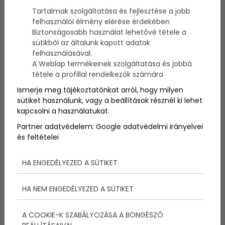
Tartalmak szolgáltatása és fejlesztése a jobb
felhasználói élmény elérése érdekében
A cukorbetegség, vagy diabétesz, komplex krónikus
Biztonságosabb használat lehetővé tétele a
állapot, amely számos szervet és rendszert érinthet.
sütikből az általunk kapott adatok
A magas vércukorszint hosszú távon károsíthatja a
felhasználásával.
szervezet különböző részeit, és számos
A Weblap termékeinek szolgáltatása és jobbá
szövődményt okozhat. Lássuk, mik a leggyakoribbak!
tétele a profillal rendelkezők számára
Ismerje meg tájékoztatónkat arról, hogy milyen
sütiket használunk, vagy a beállítások résznél ki lehet
kapcsolni a használatukat.
Partner adatvédelem:
Google adatvédelmi irányelvei
és feltételei
HA ENGEDÉLYEZED A SÜTIKET
HA NEM ENGEDÉLYEZED A SÜTIKET
A COOKIE-K SZABÁLYOZÁSA A BÖNGÉSZŐ