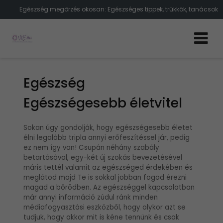
Egészség megőrzés okosan: Egészséges tippek, trükkök, tanácsok
Egészség
Egészségesebb életvitel
Sokan úgy gondolják, hogy egészségesebb életet
élni legalább tripla annyi erőfeszítéssel jár, pedig
ez nem így van! Csupán néhány szabály
betartásával, egy-két új szokás bevezetésével
máris tettél valamit az egészséged érdekében és
meglátod majd Te is sokkal jobban fogod érezni
magad a bőrödben. Az egészséggel kapcsolatban
már annyi információ zúdul ránk minden
médiafogyasztási eszközből, hogy olykor azt se
tudjuk, hogy akkor mit is kéne tennünk és csak