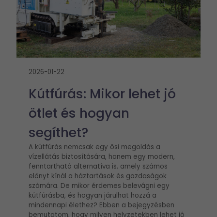
2026-01-22
Kútfúrás: Mikor lehet jó
ötlet és hogyan
segíthet?
A kútfúrás nemcsak egy ősi megoldás a
vízellátás biztosítására, hanem egy modern,
fenntartható alternatíva is, amely számos
előnyt kínál a háztartások és gazdaságok
számára. De mikor érdemes belevágni egy
kútfúrásba, és hogyan járulhat hozzá a
mindennapi élethez? Ebben a bejegyzésben
bemutatom, hogy milyen helyzetekben lehet jó