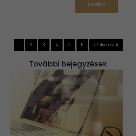
Tovább
1
2
3
4
5
6
Utolsó oldal
További bejegyzések