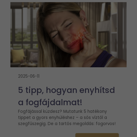
2025-06-11
5 tipp, hogyan enyhítsd
a fogfájdalmat!
Fogfájással küzdesz? Mutatunk 5 hatékony
tippet a gyors enyhüléshez – a sós víztől a
szegfűszegig. De a tartós megoldás: fogorvos!