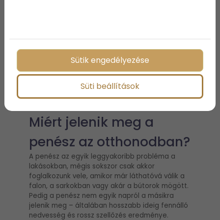
Sütik engedélyezése
Süti beállítások
2026-04-28
Miért jelenik meg a
penész az otthonodban?
A penész az egyik leggyakoribb probléma a
lakásokban, mégis sokszor csak akkor
foglalkozunk vele, amikor már láthatóvá válik a
falon, a sarkokban vagy akár a bútorok mögött.
Pedig a penész nem egyik napról a másikra
jelenik meg – általában hosszabb ideig fennálló
nedvesség és rossz szellőzés eredménye.