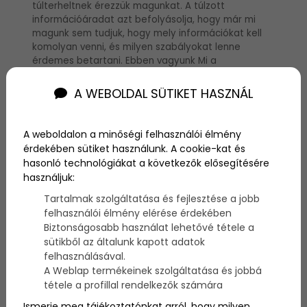
túlterheltnek érezzük magunkat. A túlzott
információáradat azt befolyásolja, hogy már mi
magunk sem tudjuk, hogy mely információkat kell
komolyan venni, és milyen szabályokat lenne
érdemes betartani. Ebben vagyunk Mi a
segítségedre! Böngéssz egy kicsit a weboldalon
mert itt mindent megtudhatsz, mai egy
A WEBOLDAL SÜTIKET HASZNÁL
egészségesebb életvitel kialakításában a
szükségedre lehet!
A weboldalon a minőségi felhasználói élmény
Ismerd meg az egészséges életmód
érdekében sütiket használunk. A cookie-kat és
alapszabályait, hogy Te se vessz el olyan
hasonló technológiákat a következők elősegítésére
könnyedén az egészséggel és az egészséges
használjuk:
táplálkozással kapcsolatban! Az egészség
megőrzés szabályait igazán egyszerű betartani és
Tartalmak szolgáltatása és fejlesztése a jobb
még plusz költségeket sem kívánnak meg, így nincs
felhasználói élmény elérése érdekében
semmi akadálya, hogy Te is tegyél valamit
Biztonságosabb használat lehetővé tétele a
egészséged érdekében!
sütikből az általunk kapott adatok
felhasználásával.
Az egészség megőrzés
A Weblap termékeinek szolgáltatása és jobbá
tétele a profillal rendelkezők számára
legfőbb szabályai
Ismerje meg tájékoztatónkat arról, hogy milyen