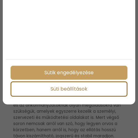
működés kérdéseiben.
Aki szeretné jobban átlátni, milyen lehetőségek
vannak erre, annak érdemes megnéznie az
üres
praxis önkormányzati megoldás
lehetőségeit is.
Nem csak a körzetet kell
betölteni, hanem a
Sütik engedélyezése
rendszert is stabilizálni kell
Süti beállítások
Az üres praxis problémája tehát nem oldható meg
kizárólag egyetlen gyors lépéssel. A településeknek
és az önkormányzatoknak olyan megoldásokra van
szükségük, amelyek egyszerre kezelik a személyi,
szervezeti és működtetési oldalakat is. Mert végső
soron nemcsak arról van szó, hogy legyen orvos a
körzetben, hanem arról is, hogy az ellátás hosszú
távon kiszámítható, jogszerű és stabil maradjon.