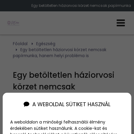
Egy betöltetlen háziorvosi körzet nemcsak papírmunka
Főoldal
Egészség
Egy betöltetlen háziorvosi körzet nemcsak
papírmunka, hanem helyi probléma is
Egy betöltetlen háziorvosi
körzet nemcsak
papírmunka, hanem helyi
A WEBOLDAL SÜTIKET HASZNÁL
probléma is
A weboldalon a minőségi felhasználói élmény
Szerző:
Egyed Karola
érdekében sütiket használunk. A cookie-kat és
2026. június 18.