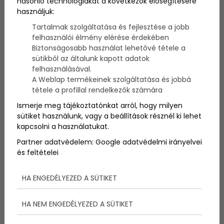
hasonló technológiákat a következők elősegítésére
használjuk:
Amikor egy háziorvosi praxis tartósan betöltetlen
Tartalmak szolgáltatása és fejlesztése a jobb
marad, azt sokan hajlamosak pusztán szervezési
felhasználói élmény elérése érdekében
vagy munkaerőpiaci kérdésként kezelni. A
Biztonságosabb használat lehetővé tétele a
valóságban azonban az üres praxis jóval többet
sütikből az általunk kapott adatok
jelent ennél. Nemcsak azt, hogy nincs állandó orvos a
felhasználásával.
településen, hanem azt is, hogy sérülhet az ellátás
A Weblap termékeinek szolgáltatása és jobbá
folyamatossága, nő a bizonytalanság a lakosság
tétele a profillal rendelkezők számára
körében, és az önkormányzatra is egyre nagyobb
nyomás nehezedik.
Ismerje meg tájékoztatónkat arról, hogy milyen
sütiket használunk, vagy a beállítások résznél ki lehet
Egy körzet tartós betöltetlensége idővel nemcsak
kapcsolni a használatukat.
egészségügyi, hanem közösségi problémává is
Partner adatvédelem:
Google adatvédelmi irányelvei
válhat. A helyettesítés kiszámíthatatlanná válhat, az
és feltételei
ügyintézés bonyolódhat, és a település lakói joggal
érezhetik úgy, hogy a legalapvetőbb ellátásuk sincs
stabilan biztosítva.
HA ENGEDÉLYEZED A SÜTIKET
HA NEM ENGEDÉLYEZED A SÜTIKET