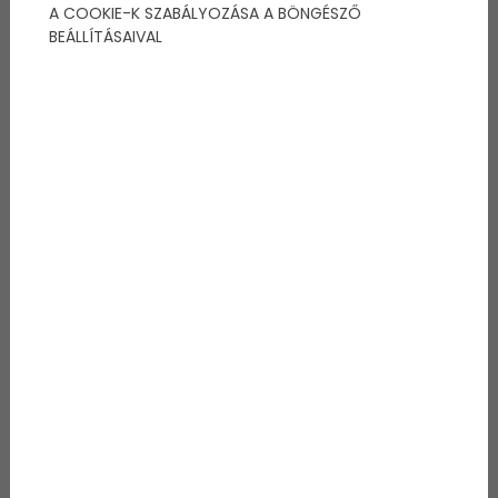
A COOKIE-K SZABÁLYOZÁSA A BÖNGÉSZŐ
BEÁLLÍTÁSAIVAL
Az önkormányzatoknak
nem csak orvost kell
találniuk
A betöltetlen praxisok kapcsán sokszor úgy tűnhet,
hogy a megoldás kizárólag egy új orvos
megtalálásán múlik. Pedig egy üres körzet kezelése
ennél összetettebb feladat. Ilyenkor nemcsak a