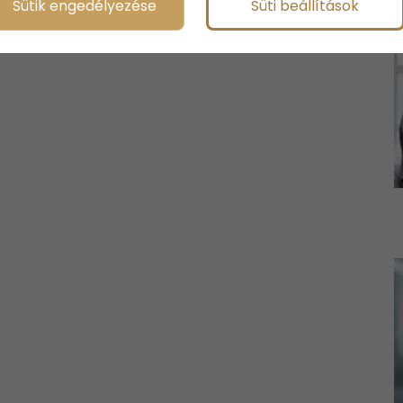
Sütik engedélyezése
Süti beállítások