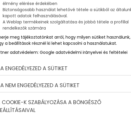
élmény elérése érdekében
Biztonságosabb használat lehetővé tétele a sütikből az általun
kapott adatok felhasználásával.
A Weblap termékeinek szolgáltatása és jobbá tétele a profillal
rendelkezők számára
merje meg tájékoztatónkat arról, hogy milyen sütiket használunk,
y a beállítások résznél ki lehet kapcsolni a használatukat.
rtner adatvédelem:
Google adatvédelmi irányelvei és feltételei
A ENGEDÉLYEZED A SÜTIKET
A NEM ENGEDÉLYEZED A SÜTIKET
 manapság annyian
 COOKIE-K SZABÁLYOZÁSA A BÖNGÉSZŐ
EÁLLÍTÁSAIVAL
nek, úgy használják a drónokat manapság. De mi ebben