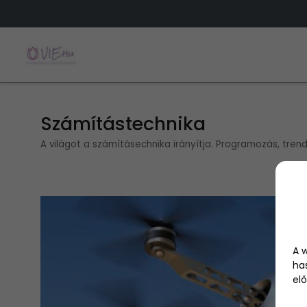
Számítástechnika
A világot a számításechnika irányítja. Programozás, tren
A 
ha
elő