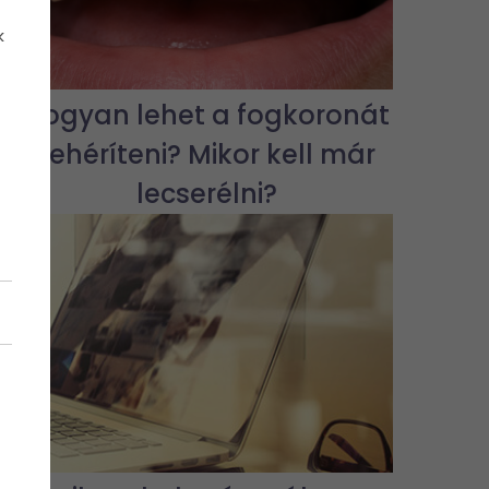
k
Hogyan lehet a fogkoronát
fehéríteni? Mikor kell már
lecserélni?