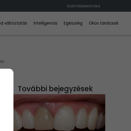
Számítástechnika
d változtatás
Intelligencia
Egészség
Okos tanácsok
la!
További bejegyzések