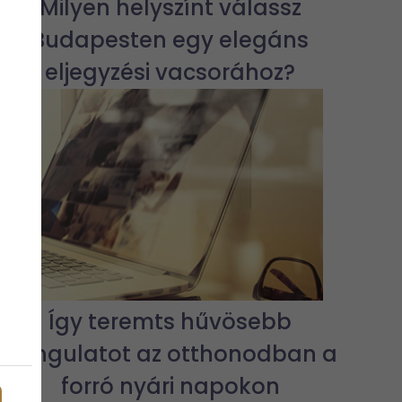
Milyen helyszínt válassz
Budapesten egy elegáns
eljegyzési vacsorához?
Így teremts hűvösebb
hangulatot az otthonodban a
forró nyári napokon