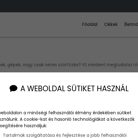
Főoldal
Cikkek
Életmó
dek, gépek, vagy csak netes szörfözés? Itt mindent megtudatsz ró
A WEBOLDAL SÜTIKET HASZNÁL
weboldalon a minőségi felhasználói élmény érdekében sütiket
sználunk. A cookie-kat és hasonló technológiákat a következők
segítésére használjuk:
Tartalmak szolgáltatása és fejlesztése a jobb felhasználói