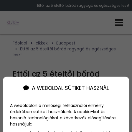
Ettől az 5 ételtől bőröd ragyogó és egészséges lesz!
Főoldal
cikkek
Budapest
Ettől az 5 ételtől bőröd ragyogó és egészséges
lesz!
Ettől az 5 ételtől bőröd
ragyogó és egészséges
A WEBOLDAL SÜTIKET HASZNÁL
lesz!
A weboldalon a minőségi felhasználói élmény
érdekében sütiket használunk. A cookie-kat és
Szerző:
admin
hasonló technológiákat a következők elősegítésére
2025. május 21.
használjuk: