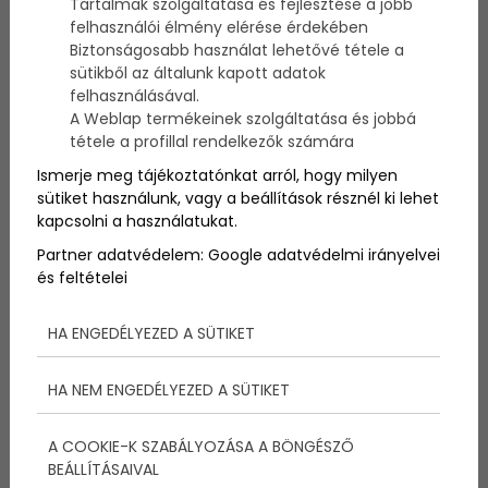
Tartalmak szolgáltatása és fejlesztése a jobb
Azt biztosan tudod, hogy melyek azok az ételek,
felhasználói élmény elérése érdekében
amik az egészséges táplálkozás részeként is
Biztonságosabb használat lehetővé tétele a
megállják helyüket. De azt is tudtad, hogy egyes
sütikből az általunk kapott adatok
ételek a bőröd szépségét is fokozzák? Ha te is
felhasználásával.
gyönyörű bőrt szeretnél, az alábbi öt ételt
A Weblap termékeinek szolgáltatása és jobbá
mindenképpen fogyaszd!
tétele a profillal rendelkezők számára
Ismerje meg tájékoztatónkat arról, hogy milyen
sütiket használunk, vagy a beállítások résznél ki lehet
kapcsolni a használatukat.
Partner adatvédelem:
Google adatvédelmi irányelvei
és feltételei
HA ENGEDÉLYEZED A SÜTIKET
HA NEM ENGEDÉLYEZED A SÜTIKET
A COOKIE-K SZABÁLYOZÁSA A BÖNGÉSZŐ
Mielőtt belevágnék a felsorolásba, fontosnak tartom
BEÁLLÍTÁSAIVAL
tisztázni, hogy bármennyit fogyassz is ezekből, az