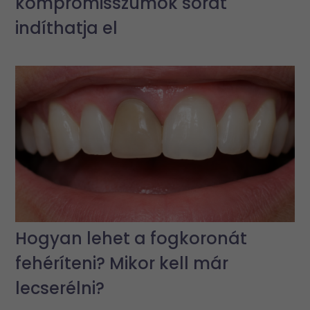
kompromisszumok sorát
indíthatja el
Hogyan lehet a fogkoronát
fehéríteni? Mikor kell már
lecserélni?