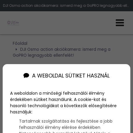
DJI Osmo action akciókamera: ismerd meg a GoPRO legnagyobb ellenfelét!
Főoldal
DJI Osmo action akciókamera: ismerd meg a
GoPRO legnagyobb ellenfelét!
DJI Osmo action
A WEBOLDAL SÜTIKET HASZNÁL
akciókamera: ismerd meg
A weboldalon a minőségi felhasználói élmény
a GoPRO legnagyobb
érdekében sütiket használunk. A cookie-kat és
hasonló technológiákat a következők elősegítésére
ellenfelét!
használjuk:
Tartalmak szolgáltatása és fejlesztése a jobb
Szerző:
admin
felhasználói élmény elérése érdekében
2025. május 21.