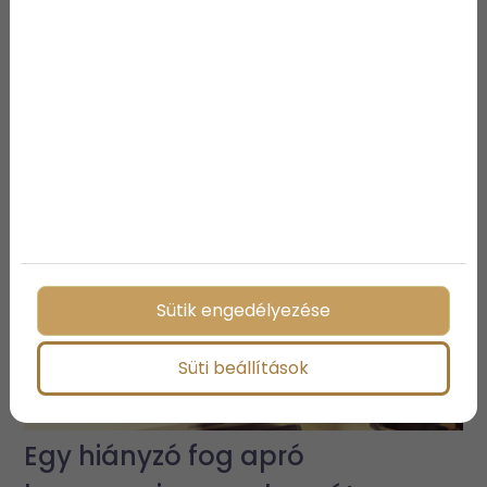
További bejegyzések
Sütik engedélyezése
Süti beállítások
Egy hiányzó fog apró