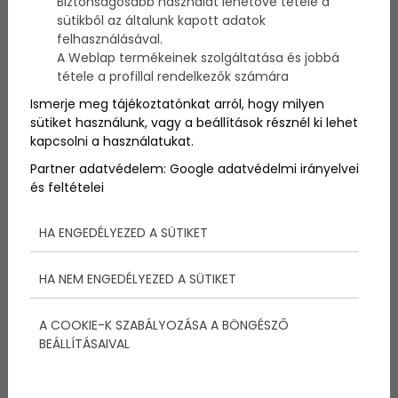
Biztonságosabb használat lehetővé tétele a
sütikből az általunk kapott adatok
felhasználásával.
Úgy tűnik a GoPRO akciókamerák konkurenciája
A Weblap termékeinek szolgáltatása és jobbá
megérkezett, méghozzá nem mástól mint a híres
tétele a profillal rendelkezők számára
drón gyártótól, a DJI-tól! De mit tud a legújabb DJI
Osmo action akciókamera? Mutatjuk dióhéjban!
Ismerje meg tájékoztatónkat arról, hogy milyen
sütiket használunk, vagy a beállítások résznél ki lehet
kapcsolni a használatukat.
Partner adatvédelem:
Google adatvédelmi irányelvei
és feltételei
HA ENGEDÉLYEZED A SÜTIKET
HA NEM ENGEDÉLYEZED A SÜTIKET
A COOKIE-K SZABÁLYOZÁSA A BÖNGÉSZŐ
BEÁLLÍTÁSAIVAL