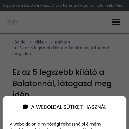
5 gyönyörű balatoni kilátó, ahol a táj és a nyugalom találkozik – fedezd fel idén a legszebb panorámákat a tó körül
Főoldal
cikkek
Balaton
Ez az 5 legszebb kilátó a Balatonnál, látogasd
meg idén
Ez az 5 legszebb kilátó a
Balatonnál, látogasd meg
idén
A WEBOLDAL SÜTIKET HASZNÁL
Szerző:
admin
2025. május 21.
A weboldalon a minőségi felhasználói élmény