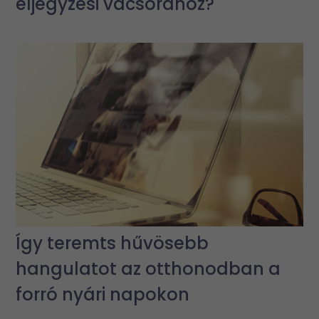
eljegyzési vacsorához?
Így teremts hűvösebb
hangulatot az otthonodban a
forró nyári napokon