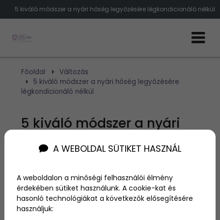
5 kiváló módszer a nyári hőség legyőzésére légkondicionáló nélkül
Főoldal
Változás
5 kiváló módszer a nyári hőség legyőzésére
légkondicionáló nélkül
5 kiváló módszer a nyári
hőség legyőzésére
A WEBOLDAL SÜTIKET HASZNÁL
légkondicionáló nélkül
A weboldalon a minőségi felhasználói élmény
érdekében sütiket használunk. A cookie-kat és
Szerző:
admin
hasonló technológiákat a következők elősegítésére
2025. május 21.
használjuk: