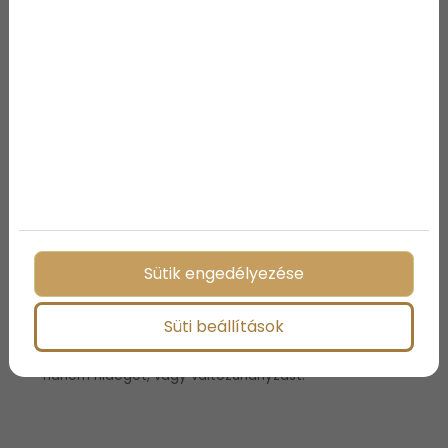
A legfontosabb tanács az ablakok használatához a
nyáron: mindig blokkold a napos oldalt! Míg az
ablakokon beszűrődő napfény gyönyörű látvány, a
sugarak meleget is visznek otthonodba. Tehát zárd
be az árnyékolókat és a függönyöket, vagy használj
napfényvédő fóliát. Nyisd ki őket, amikor lemegy a
nap, hogy befújja a hideg levegőt. Télen az
ellenkezőjét tegye a passzív szoláris fűtéshez.
Vegyél egy hideg zuhanyt
Sütik engedélyezése
Gyorsan hűtsd le magad egy hideg zuhany alatt,
amikor hazaérsz a munkából vagy az edzésről.
Nyaranta ajánlott naponta többször is zuhanyozni.
Süti beállítások
Reggel, ha izzadtan ébredsz, amikor hazaérsz, és
lefekvés előtt is. Fontos, hogy ne forró vizet válassz,
hanem hideget, vagy váltózuhanyzást.