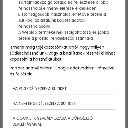
Tartalmak szolgáltatása és fejlesztése a jobb
A nyár nagyszerű; a nappalok hosszabbak, és a
felhasználói élmény elérése érdekében
bőséges napfény javíthatja a hangulatot a
Biztonságosabb használat lehetővé tétele a
boldogsághormon növelésével, a napozás pedig
lehetővé teszi, hogy több D-vitaminhoz jussunk, ami
sütikből az általunk kapott adatok
erősítheti immunrendszert, így jobban érzi magát
felhasználásával.
mindenki. Nem csoda, hogy az emberek szeretik a
A Weblap termékeinek szolgáltatása és jobbá
nyarat. De van egy árnyoldala is; a nyári hőség
tétele a profillal rendelkezők számára
megterhelheti testünket, környezetünket és
Ismerje meg tájékoztatónkat arról, hogy milyen
villanyszámlánkat. Ráadásul a nyarak egyre
sütiket használunk, vagy a beállítások résznél ki lehet
melegebbek. Az elmúlt négy nyár volt a
kapcsolni a használatukat.
legmelegebb négy feljegyzett nyár, és ez a
tendencia várhatóan folytatódni fog. Íme 5 tipp,
Partner adatvédelem:
Google adatvédelmi irányelvei
hogyan győzd le a nyári meleget légkondicionáló
és feltételei
használata nélkül.
HA ENGEDÉLYEZED A SÜTIKET
HA NEM ENGEDÉLYEZED A SÜTIKET
A COOKIE-K SZABÁLYOZÁSA A BÖNGÉSZŐ
BEÁLLÍTÁSAIVAL