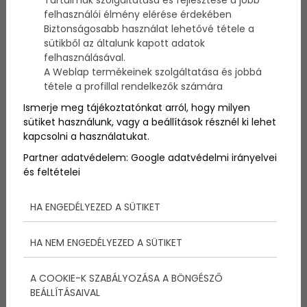
könnyek között lehet habogni a választ: igen. Ezt
felhasználói élmény elérése érdekében
követően nyilván szeretnéd világgá kürtölni –
Biztonságosabb használat lehetővé tétele a
egyeljegyzési buli épp tökéletes alkalom erre! Most
sütikből az általunk kapott adatok
azt is megmutatom, mire figyelj, ha ilyen bulit
felhasználásával.
szervezel!
A Weblap termékeinek szolgáltatása és jobbá
tétele a profillal rendelkezők számára
Ismerje meg tájékoztatónkat arról, hogy milyen
sütiket használunk, vagy a beállítások résznél ki lehet
kapcsolni a használatukat.
Partner adatvédelem:
Google adatvédelmi irányelvei
és feltételei
HA ENGEDÉLYEZED A SÜTIKET
HA NEM ENGEDÉLYEZED A SÜTIKET
A COOKIE-K SZABÁLYOZÁSA A BÖNGÉSZŐ
BEÁLLÍTÁSAIVAL
Mikor legyen?