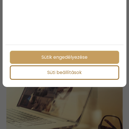
Megosztás:
További bejegyzések
Sütik engedélyezése
Süti beállítások