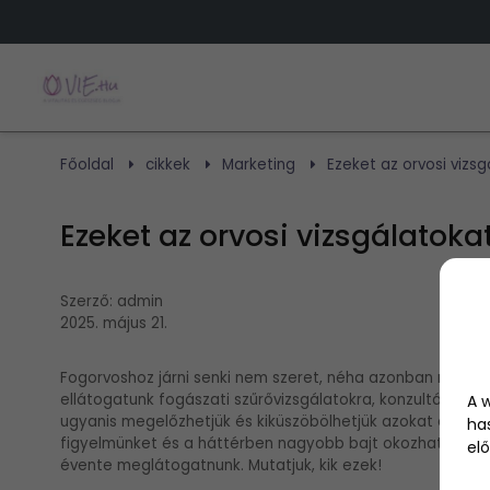
Főoldal
cikkek
Marketing
Ezeket az orvosi vizs
Ezeket az orvosi vizsgálatoka
Szerző:
admin
2025. május 21.
Fogorvoshoz járni senki nem szeret, néha azonban mégis 
ellátogatunk fogászati szűrővizsgálatokra, konzultálunk orvo
A 
ugyanis megelőzhetjük és kiküszöbölhetjük azokat a be
ha
figyelmünket és a háttérben nagyobb bajt okozhatnának.
elő
évente meglátogatnunk. Mutatjuk, kik ezek!