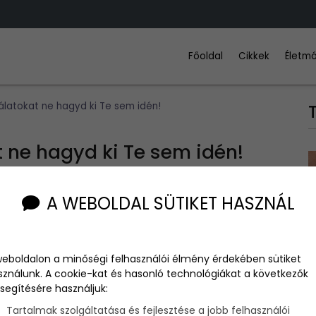
Főoldal
Cikkek
Életmó
gálatokat ne hagyd ki Te sem idén!
t ne hagyd ki Te sem idén!
A WEBOLDAL SÜTIKET HASZNÁL
muszáj. A legegyszerűbb és legkifizetődőbb, ha évente
sunkkal, aki felállíthatja az aktuális diagnózist. Ezzel
weboldalon a minőségi felhasználói élmény érdekében sütiket
tegségeket, amelyek egyébként könnyedén elkerülhetnék
sználunk. A cookie-kat és hasonló technológiákat a következők
 A fogorvos mellett van még néhány orvos, akit érdemes
segítésére használjuk:
Tartalmak szolgáltatása és fejlesztése a jobb felhasználói