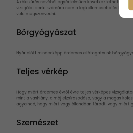
A rákszűrés nevéből egyértelműen következtethetünk arra
vizsgálat senki számára nem a legkellemesebb és legfes
vele megszenvedni.
Bőrgyógyászat
Nyár előtt mindenképp érdemes ellátogatnunk bőrgyógyás
Teljes vérkép
Hogy miért érdemes évről évre teljes vérképes vizsgálato
mint a vashiány, a máj elzsírosodása, vagy a magas koles
agyalnod, hogy miért vagy állandóan fáradt, vagy miért 
Szemészet