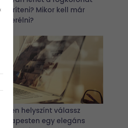
fehéríteni? Mikor kell már
k
lecserélni?
Milyen helyszínt válassz
Budapesten egy elegáns