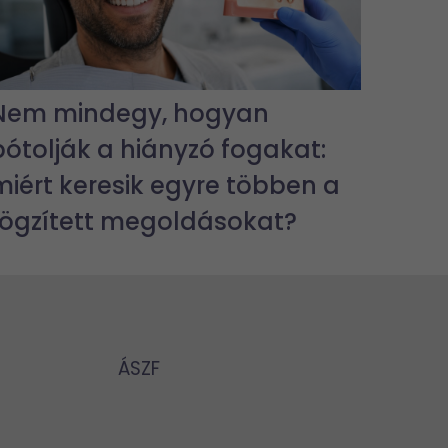
Nem mindegy, hogyan
pótolják a hiányzó fogakat:
miért keresik egyre többen a
rögzített megoldásokat?
ÁSZF