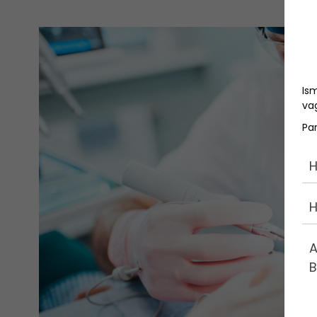
Is
vag
Pa
H
H
A
B