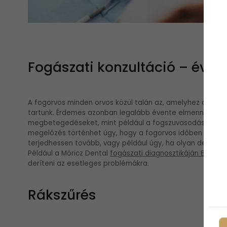
Fogászati konzultáció – éves
A fogorvos minden orvos közül talán az, amelyhez a legr
tartunk. Érdemes azonban legalább évente elmennünk egy
megbetegedéseket, mint például a fogszuvasodás, amely 
megelőzés történhet úgy, hogy a fogorvos időben észreve
terjedhessen tovább, vagy például úgy, ha olyan dentálhi
Például a Móricz Dental
fogászati diagnosztikáján Budap
deríteni az esetleges problémákra.
Rákszűrés