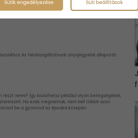
Sütik engedélyezése
Süti beállítások
, hogy miért fontos. Bár a nőgyógyászati vagy az urológiai
zültségmentesebb időtöltés, évente egyszer mégis megéri
zunkhoz és felülvizsgáltatnunk anyajegyeink állapotát.
n részt venni? Így kiszűrhetsz például olyan betegségeket,
zterinszint. Ha ezek megvannak, nem kell többé azon
görcsöl be a gyomrod az éjszaka közepén.