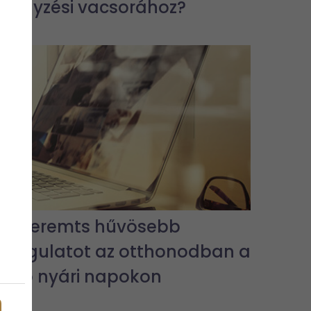
eljegyzési vacsorához?
Így teremts hűvösebb
hangulatot az otthonodban a
forró nyári napokon