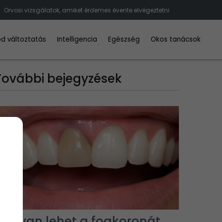
Orvosi vizsgálatok, amiket érdemes évente elvégeztetni
d változtatás
Intelligencia
Egészség
Okos tanácsok
További bejegyzések
Hogyan lehet a fogkoronát