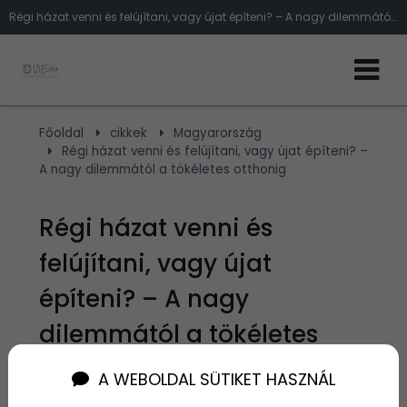
Régi házat venni és felújítani, vagy újat építeni? – A nagy dilemmától a tökéletes otthonig
Főoldal
cikkek
Magyarország
Régi házat venni és felújítani, vagy újat építeni? –
A nagy dilemmától a tökéletes otthonig
Régi házat venni és
felújítani, vagy újat
építeni? – A nagy
dilemmától a tökéletes
otthonig
A WEBOLDAL SÜTIKET HASZNÁL