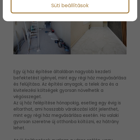
Süti beállítások
Egy új ház építése általában nagyobb kezdeti
befektetést igényel, mint egy régi ház megvásárlása
és felújítása. Az építési anyagok, a telek ára és a
kivitelezési költségek gyorsan növelhetik a
végösszeget.
Az új ház felépítése hónapokig, esetleg egy évig is
eltarthat, ami hosszabb várakozási időt jelenthet,
mint egy régi ház megvásárlása esetén. Ha valaki
gyorsan szeretne új otthonba költözni, ez hátrány
lehet.