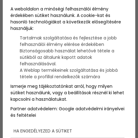
Szerző:
admin
A weboldalon a minőségi felhasználói élmény
2025. május 21.
érdekében sütiket használunk. A cookie-kat és
hasonló technológiákat a következők elősegítésére
A házvásárlás és -építés az egyik legfontosabb
használjuk:
döntés az életben, amely komoly átgondolást és
Tartalmak szolgáltatása és fejlesztése a jobb
tervezést igényel. Sokan állnak szembe a kérdéssel:
felhasználói élmény elérése érdekében
érdemes régi házat vásárolni és felújítani, vagy
Biztonságosabb használat lehetővé tétele a
inkább egy teljesen új építmény mellett dönteni?
sütikből az általunk kapott adatok
Mindkét lehetőségnek megvannak a maga előnyei
felhasználásával.
és kihívásai, de a választás leginkább a személyes
A Weblap termékeinek szolgáltatása és jobbá
preferenciáktól, a költségvetéstől és a hosszú távú
céloktól függ.
tétele a profillal rendelkezők számára
Ismerje meg tájékoztatónkat arról, hogy milyen
sütiket használunk, vagy a beállítások résznél ki lehet
kapcsolni a használatukat.
Partner adatvédelem:
Google adatvédelmi irányelvei
és feltételei
HA ENGEDÉLYEZED A SÜTIKET