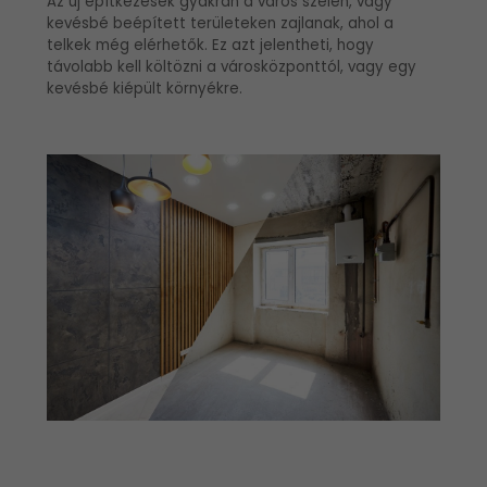
Az új építkezések gyakran a város szélén, vagy
kevésbé beépített területeken zajlanak, ahol a
telkek még elérhetők. Ez azt jelentheti, hogy
távolabb kell költözni a városközponttól, vagy egy
kevésbé kiépült környékre.