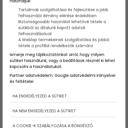
használjuk:
Az elmúlt néhány évben a legtöbben több időt
töltöttünk otthon, mint valaha, és ezzel sokan a
Tartalmak szolgáltatása és fejlesztése a jobb
zsúfoltság megszüntetésére, a tárgyak
felhasználói élmény elérése érdekében
minimalizálására és az életmódunk egyszerűsítésére
Biztonságosabb használat lehetővé tétele a
fordították a figyelmünket. Ha tudatosan döntünk
sütikből az általunk kapott adatok
arról, hogy mit vásárolunk, nem csak az otthonokat
felhasználásával.
tartjuk fenn, hanem hosszú távon pénzt is
A Weblap termékeinek szolgáltatása és jobbá
megtakarítunk, hatékonyabban gondoskodunk
tétele a profillal rendelkezők számára
mentális egészségünkről, illetve kevésbé károsítjuk a
környezetet.
Ismerje meg tájékoztatónkat arról, hogy milyen
sütiket használunk, vagy a beállítások résznél ki lehet
kapcsolni a használatukat.
Partner adatvédelem:
Google adatvédelmi irányelvei
és feltételei
HA ENGEDÉLYEZED A SÜTIKET
HA NEM ENGEDÉLYEZED A SÜTIKET
A COOKIE-K SZABÁLYOZÁSA A BÖNGÉSZŐ