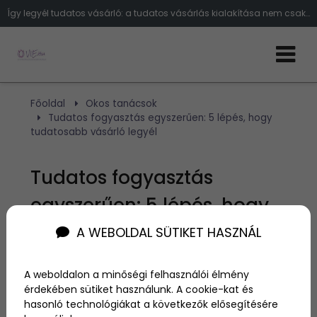
Így legyél tudatos vásárló: a tudatos vásárlás kialakítása nem csak a környezetünket óvja, de a pénztárcánkat is: kövesd az 5 ma
Főoldal
Okos tanácsok
Tudatos fogyasztás egyszerűen: 5 lépés, hogy
tudatosabb vásárló legyél
Tudatos fogyasztás
egyszerűen: 5 lépés, hogy
tudatosabb vásárló legyél
A WEBOLDAL SÜTIKET HASZNÁL
A weboldalon a minőségi felhasználói élmény
Szerző:
admin
2025. május 21.
érdekében sütiket használunk. A cookie-kat és
hasonló technológiákat a következők elősegítésére